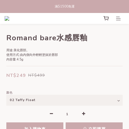
立即註冊官網會員，領50元商品折價券
立即註冊官網會員，領50元商品折價券
滿$1500免運
立即註冊官網會員，領50元商品折價券
Romand bare水感唇釉
用途:美化唇部。
使用方式:由內側向外輕輕塗抹於唇部
內容量:4.5g
NT$249
NT$499
顏色