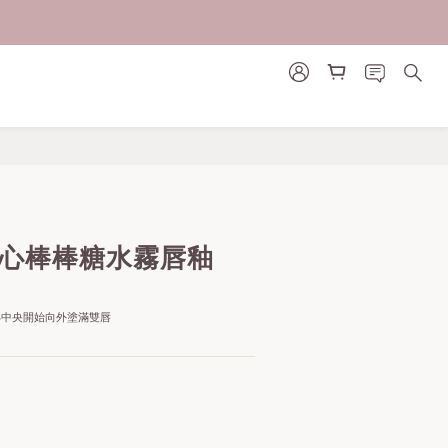
立即購買
a 愛心棒棒糖水霧唇釉
部中央開始向外塗滿雙唇