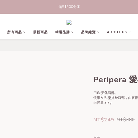
立即註冊官網會員，領50元商品折價券
滿$1500免運
立即註冊官網會員，領50元商品折價券
所有商品
最新商品
精選品牌
品牌總覽
ABOUT US
Periper
用途:美化唇部。
使用方法:塗抹於唇部，由唇
內容量:3.7g
NT$249
NT$380