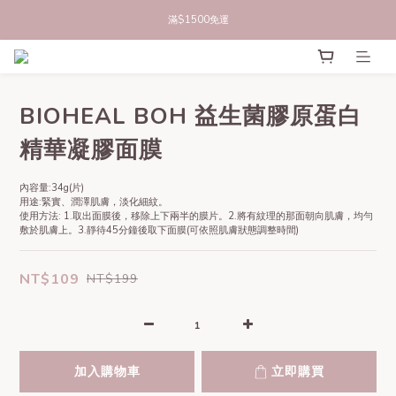
滿$1500免運
立即註冊官網會員，領50元商品折價券
立即註冊官網會員，領50元商品折價券
BIOHEAL BOH 益生菌膠原蛋白
精華凝膠面膜
內容量:34g(片)
用途:緊實、潤澤肌膚，淡化細紋。
使用方法: 1.取出面膜後，移除上下兩半的膜片。2.將有紋理的那面朝向肌膚，均勻
敷於肌膚上。3.靜待45分鐘後取下面膜(可依照肌膚狀態調整時間)
NT$109
NT$199
加入購物車
立即購買