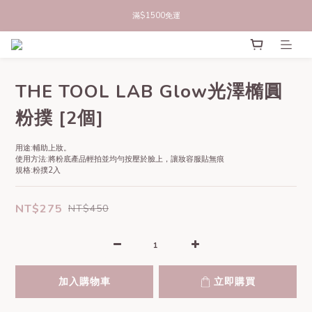
立即註冊官網會員，領50元商品折價券
滿$1500免運
立即註冊官網會員，領50元商品折價券
THE TOOL LAB Glow光澤橢圓
粉撲 [2個]
用途:輔助上妝。
使用方法:將粉底產品輕拍並均勻按壓於臉上，讓妝容服貼無痕
規格:粉撲2入
NT$275
NT$450
加入購物車
立即購買