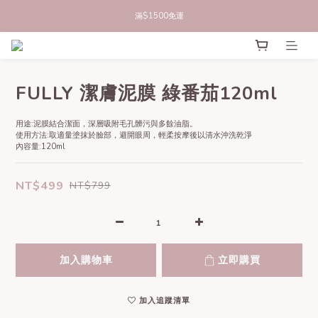
立即註冊官網會員，領50元商品折價券
滿$1500免運
立即註冊官網會員，領50元商品折價券
FULLY 潔膚泥膜 綠番茄120ml
用途:泥膜結合潔面，深層吸附毛孔髒污與多餘油脂。
使用方法:取適量塗抹於臉部，避開眼周，輕柔按摩後以清水沖洗乾淨
內容量:120ml
NT$499
NT$799
加入購物車
立即購買
加入追蹤清單