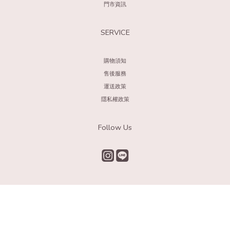
門市資訊
SERVICE
購物須知
售後服務
運送政策
隱私權政策
Follow Us
立即購買
2021 ©靖鎧國際有限公司|統一編號：66622090​