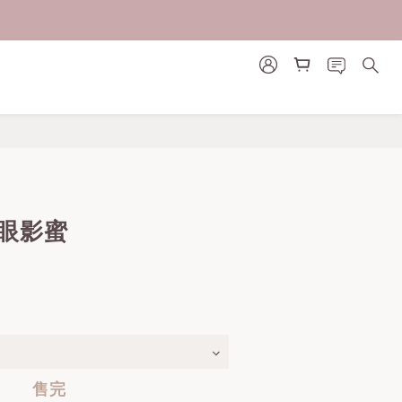
糖眼影蜜
售完